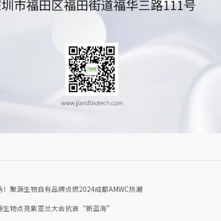
！聚源生物自有品牌点燃2024成都AMWC热潮
源生物点亮紫亚兰大会抗衰“新蓝海”