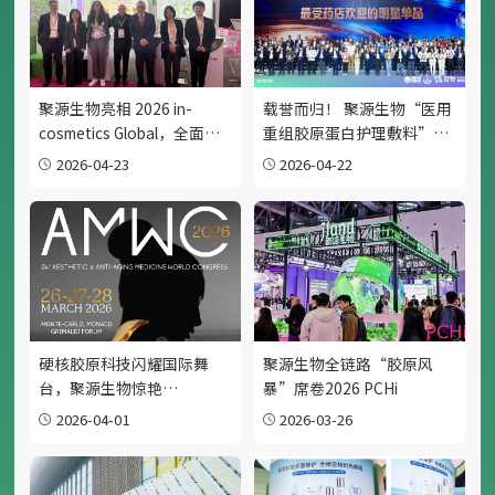
聚源生物亮相 2026 in-
载誉而归！ 聚源生物“医用
cosmetics Global，全面展
重组胶原蛋白护理敷料”荣
示胶原前沿科技与应用矩阵
获西湖奖 · 最受药店欢迎的
2026-04-23
2026-04-22
明星单品
硬核胶原科技闪耀国际舞
聚源生物全链路“胶原风
台，聚源生物惊艳
暴”席卷2026 PCHi
2026AMWC摩纳哥展会
2026-04-01
2026-03-26