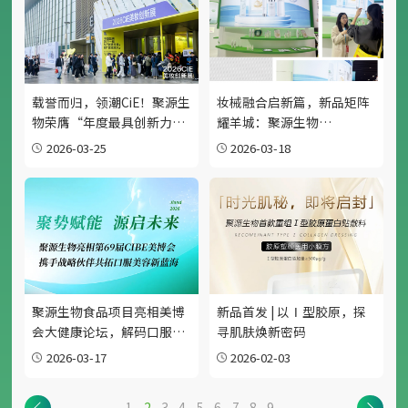
载誉而归，领潮CiE！聚源生
妆械融合启新篇，新品矩阵
物荣膺“年度最具创新力
耀羊城：聚源生物
ODM企业”
·2026CIBE广州展圆满收
2026-03-25
2026-03-18
官！
聚源生物食品项目亮相美博
新品首发 | 以Ⅰ型胶原，探
会大健康论坛，解码口服美
寻肌肤焕新密码
容新赛道！
2026-03-17
2026-02-03
1
2
3
4
5
6
7
8
9